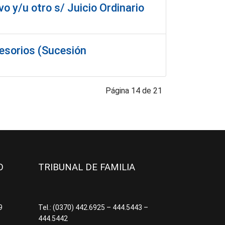
o y/u otro s/ Juicio Ordinario
cesorios (Sucesión
Página 14 de 21
JO
TRIBUNAL DE FAMILIA
09
Tel.: (0370) 442.6925 – 444.5443 –
444.5442