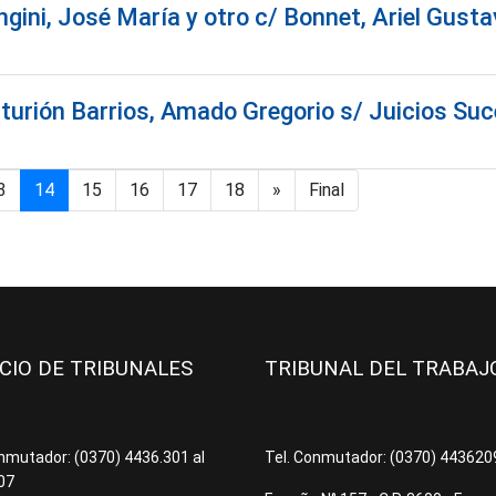
ini, José María y otro c/ Bonnet, Ariel Gustav
turión Barrios, Amado Gregorio s/ Juicios Su
3
14
15
16
17
18
»
Final
ICIO DE TRIBUNALES
TRIBUNAL DEL TRABA
onmutador: (0370) 4436.301 al
Tel. Conmutador: (0370) 44362
07