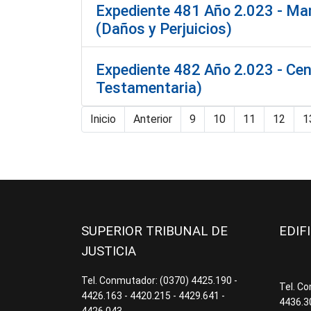
Expediente 481 Año 2.023 - Mang
(Daños y Perjuicios)
Expediente 482 Año 2.023 - Cen
Testamentaria)
Inicio
Anterior
9
10
11
12
1
SUPERIOR TRIBUNAL DE
EDIF
JUSTICIA
Tel. Conmutador: (0370) 4425.190 -
Tel. C
4426.163 - 4420.215 - 4429.641 -
4436.3