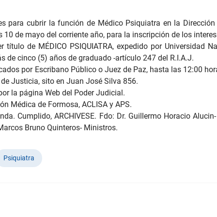
 para cubrir la función de Médico Psiquiatra en la Dirección
s 10 de mayo del corriente año, para la inscripción de los intere
eer título de MÉDICO PSIQUIATRA, expedido por Universidad Nac
s de cinco (5) años de graduado -artículo 247 del R.I.A.J.
icados por Escribano Público o Juez de Paz, hasta las 12:00 hora
de Justicia, sito en Juan José Silva 856.
por la página Web del Poder Judicial.
ción Médica de Formosa, ACLISA y APS.
nda. Cumplido, ARCHIVESE. Fdo: Dr. Guillermo Horacio Alucin- P
Marcos Bruno Quinteros- Ministros.
Psiquiatra