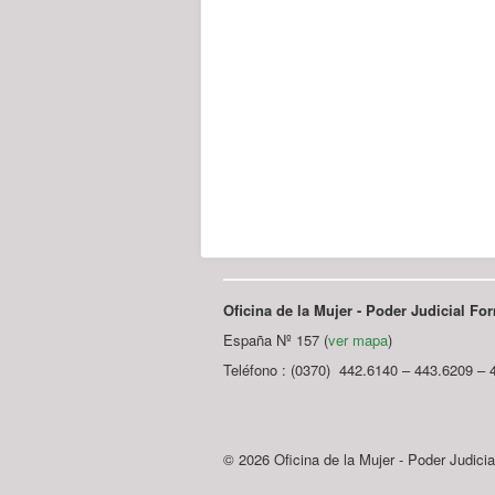
Oficina de la Mujer - Poder Judicial F
España Nº 157 (
ver mapa
)
Teléfono : (0370) 442.6140 – 443.6209 – 
© 2026 Oficina de la Mujer - Poder Judici