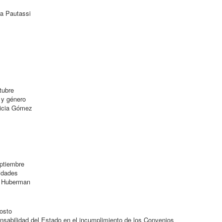
a Pautassi
tubre
y género
icia Gómez
ptiembre
idades
 Huberman
osto
abilidad del Estado en el incumplimiento de los Convenios