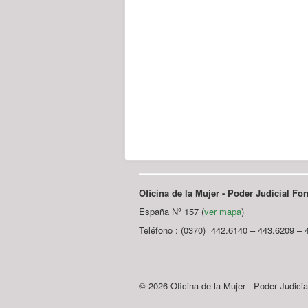
Oficina de la Mujer - Poder Judicial F
España Nº 157 (
ver mapa
)
Teléfono : (0370) 442.6140 – 443.6209 – 
© 2026 Oficina de la Mujer - Poder Judici