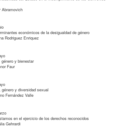
r Abramovich
io
minantes económicos de la desigualdad de género
a Rodriguez Enriquez
ayo
género y bienestar
nor Faur
ayo
género y diversidad sexual
o Fernández Valle
rzo
amos en el ejercicio de los derechos reconocidos
ia Gehrardi