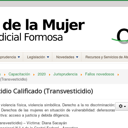
sprudencia
Legislación
Novedades
Recursos y Servicios de At
s
Capacitación
2020
Jurisprudencia
Fallos novedosos
(Transvesticidio)
idio Calificado (Transvesticidio)
 violencia física, violencia simbólica. Derecho a la no discriminación:
 Derechos de las mujeres en situación de vulnerabilidad: defensoras
ctiva: acceso a justicia y debida diligencia.
ransvesticidio) – Víctima: Diana Sacayán
reccional N.º 4 de la Capital Federal - Argentina