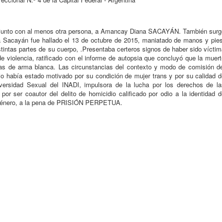
 junto con al menos otra persona, a Amancay Diana SACAYÁN. También surg
 Sacayán fue hallado el 13 de octubre de 2015, maniatado de manos y pies
tintas partes de su cuerpo, .Presentaba certeros signos de haber sido vícti
 violencia, ratificado con el informe de autopsia que concluyó que la muer
das de arma blanca. Las circunstancias del contexto y modo de comisión de
io había estado motivado por su condición de mujer trans y por su calidad d
ersidad Sexual del INADI, impulsora de la lucha por los derechos de la
or ser coautor del delito de homicidio calificado por odio a la identidad d
e género, a la pena de PRISIÓN PERPETUA.