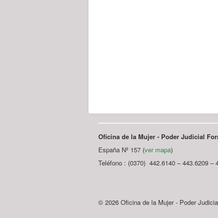
Oficina de la Mujer - Poder Judicial F
España Nº 157 (
ver mapa
)
Teléfono : (0370) 442.6140 – 443.6209 – 
© 2026 Oficina de la Mujer - Poder Judici