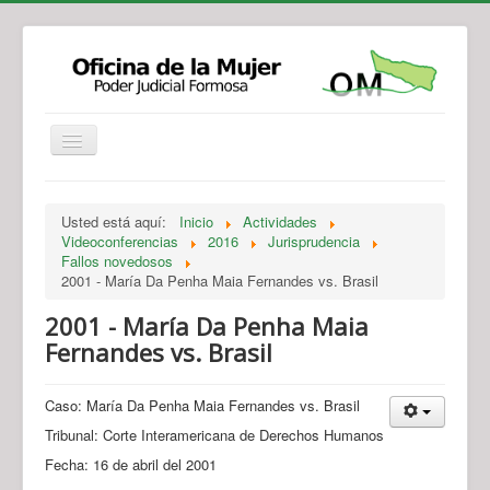
Institucional
Actividades
Jurisprudencia
Usted está aquí:
Inicio
Actividades
Legislación
Novedades
Videoconferencias
2016
Jurisprudencia
Fallos novedosos
Recursos y Servicios de Atención
Contacto
2001 - María Da Penha Maia Fernandes vs. Brasil
2001 - María Da Penha Maia
Fernandes vs. Brasil
Caso: María Da Penha Maia Fernandes vs. Brasil
Tribunal: Corte Interamericana de Derechos Humanos
Fecha: 16 de abril del 2001