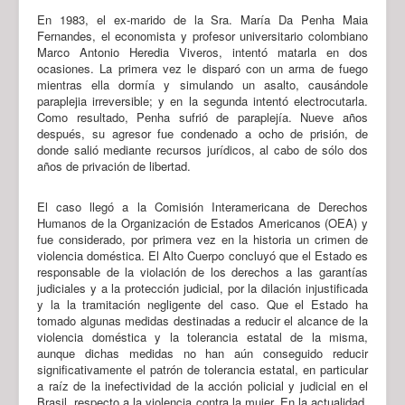
En 1983, el ex-marido de la Sra. María Da Penha Maia
Fernandes, el economista y profesor universitario colombiano
Marco Antonio Heredia Viveros, intentó matarla en dos
ocasiones. La primera vez le disparó con un arma de fuego
mientras ella dormía y simulando un asalto, causándole
paraplejia irreversible; y en la segunda intentó electrocutarla.
Como resultado, Penha sufrió de paraplejía. Nueve años
después, su agresor fue condenado a ocho de prisión, de
donde salió mediante recursos jurídicos, al cabo de sólo dos
años de privación de libertad.
El caso llegó a la Comisión Interamericana de Derechos
Humanos de la Organización de Estados Americanos (OEA) y
fue considerado, por primera vez en la historia un crimen de
violencia doméstica. El Alto Cuerpo concluyó que el Estado es
responsable de la violación de los derechos a las garantías
judiciales y a la protección judicial, por la dilación injustificada
y la la tramitación negligente del caso. Que el Estado ha
tomado algunas medidas destinadas a reducir el alcance de la
violencia doméstica y la tolerancia estatal de la misma,
aunque dichas medidas no han aún conseguido reducir
significativamente el patrón de tolerancia estatal, en particular
a raíz de la inefectividad de la acción policial y judicial en el
Brasil, respecto a la violencia contra la mujer. En la actualidad,