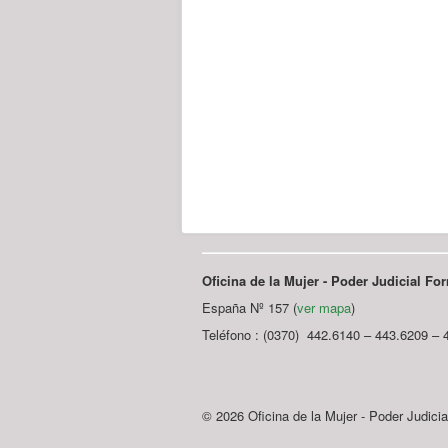
Oficina de la Mujer - Poder Judicial F
España Nº 157 (
ver mapa
)
Teléfono : (0370) 442.6140 – 443.6209 – 
© 2026 Oficina de la Mujer - Poder Judici