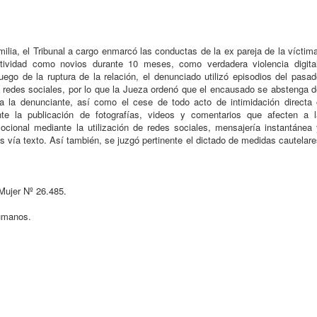
ilia, el Tribunal a cargo enmarcó las conductas de la ex pareja de la víctim
tividad como novios durante 10 meses, como verdadera violencia digital
Luego de la ruptura de la relación, el denunciado utilizó episodios del pasa
redes sociales, por lo que la Jueza ordenó que el encausado se abstenga d
 a la denunciante, así como el cese de todo acto de intimidación directa 
te la publicación de fotografías, videos y comentarios que afecten a l
cional mediante la utilización de redes sociales, mensajería instantánea 
s vía texto. Así también, se juzgó pertinente el dictado de medidas cautelar
 Mujer Nº 26.485.
Humanos.