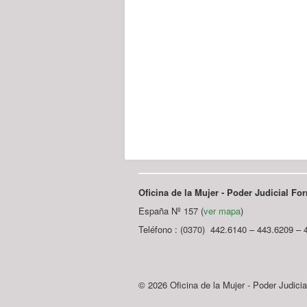
Oficina de la Mujer - Poder Judicial F
España Nº 157 (
ver mapa
)
Teléfono : (0370) 442.6140 – 443.6209 – 
© 2026 Oficina de la Mujer - Poder Judici