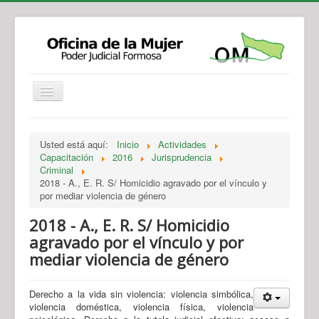
Institucional
Actividades
Jurisprudencia
Usted está aquí:
Inicio
Actividades
Legislación
Novedades
Capacitación
2016
Jurisprudencia
Criminal
Recursos y Servicios de Atención
Contacto
2018 - A., E. R. S/ Homicidio agravado por el vínculo y
por mediar violencia de género
2018 - A., E. R. S/ Homicidio
agravado por el vínculo y por
mediar violencia de género
Derecho a la vida sin violencia: violencia simbólica,
violencia doméstica, violencia física, violencia