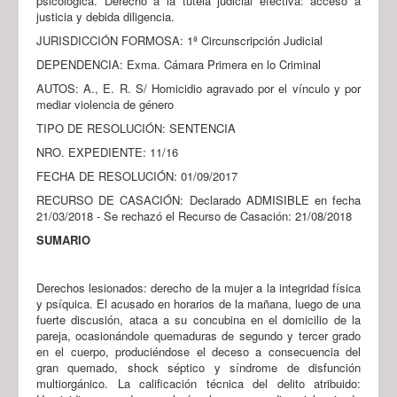
psicológica. Derecho a la tutela judicial efectiva: acceso a
justicia y debida diligencia.
JURISDICCIÓN FORMOSA: 1ª Circunscripción Judicial
DEPENDENCIA: Exma. Cámara Primera en lo Criminal
AUTOS: A., E. R. S/ Homicidio agravado por el vínculo y por
mediar violencia de género
TIPO DE RESOLUCIÓN: SENTENCIA
NRO. EXPEDIENTE: 11/16
FECHA DE RESOLUCIÓN: 01/09/2017
RECURSO DE CASACIÓN: Declarado ADMISIBLE en fecha
21/03/2018 - Se rechazó el Recurso de Casación: 21/08/2018
SUMARIO
Derechos lesionados: derecho de la mujer a la integridad física
y psíquica. El acusado en horarios de la mañana, luego de una
fuerte discusión, ataca a su concubina en el domicilio de la
pareja, ocasionándole quemaduras de segundo y tercer grado
en el cuerpo, produciéndose el deceso a consecuencia del
gran quemado, shock séptico y síndrome de disfunción
multiorgánico. La calificación técnica del delito atribuido: