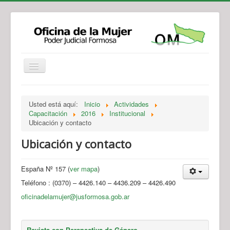
Institucional
Actividades
Jurisprudencia
Usted está aquí:
Inicio
Actividades
Legislación
Novedades
Capacitación
2016
Institucional
Ubicación y contacto
Recursos y Servicios de Atención
Contacto
Ubicación y contacto
España Nº 157 (
ver mapa
)
Teléfono : (0370) – 4426.140 – 4436.209 – 4426.490
oficinadelamujer@jusformosa.gob.ar
Revista con Perspectiva de Género