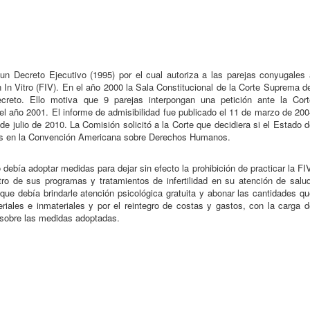
un Decreto Ejecutivo (1995) por el cual autoriza a las parejas conyugales 
In Vitro (FIV). En el año 2000 la Sala Constitucional de la Corte Suprema d
ecreto. Ello motiva que 9 parejas interpongan una petición ante la Cort
 año 2001. El informe de admisibilidad fue publicado el 11 de marzo de 200
de julio de 2010. La Comisión solicitó a la Corte que decidiera si el Estado 
os en la Convención Americana sobre Derechos Humanos.
debía adoptar medidas para dejar sin efecto la prohibición de practicar la FI
tro de sus programas y tratamientos de infertilidad en su atención de salu
ue debía brindarle atención psicológica gratuita y abonar las cantidades q
riales e inmateriales y por el reintegro de costas y gastos, con la carga 
l sobre las medidas adoptadas.