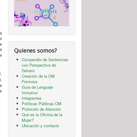
a
el
e
4
Quienes somos?
de
Compendio de Sentencias
con Perspectiva de
Género
V,
Creación de la OM
d.
Formosa
ue
Guía de Lenguaje
de
Inclusivo
Integrantes
Políticas Públicas OM
Protocolo de Atención
Qué es la Oficina de la
Mujer?
Ubicación y contacto