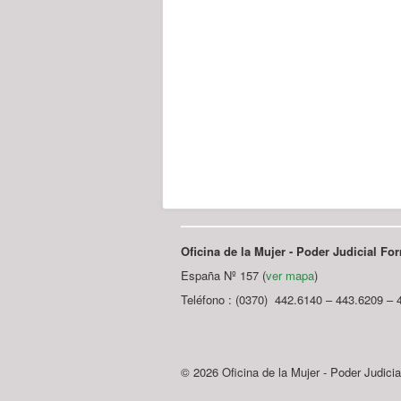
Oficina de la Mujer - Poder Judicial F
España Nº 157 (
ver mapa
)
Teléfono : (0370) 442.6140 – 443.6209 – 
© 2026 Oficina de la Mujer - Poder Judici