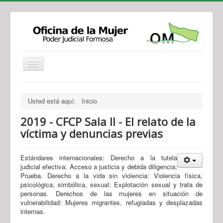
Institucional
Actividades
Jurisprudencia
Usted está aquí:
Inicio
Legislación
Novedades
2019 - CFCP Sala II - El relato de la
Recursos y Servicios de Atención
Contacto
víctima y denuncias previas
Estándares internacionales: Derecho a la tutela
judicial efectiva: Acceso a justicia y debida diligencia;
Prueba. Derecho a la vida sin violencia: Violencia física,
psicológica, simbólica, sexual; Explotación sexual y trata de
personas. Derechos de las mujeres en situación de
vulnerabilidad: Mujeres migrantes, refugiadas y desplazadas
internas.