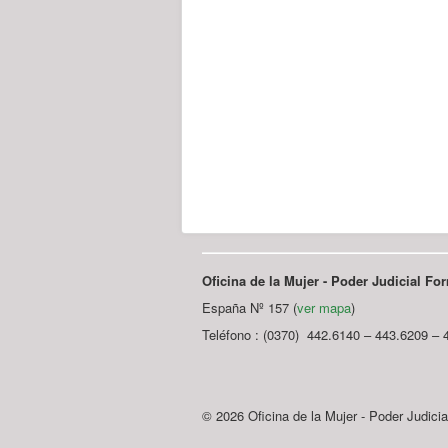
Oficina de la Mujer - Poder Judicial F
España Nº 157 (
ver mapa
)
Teléfono : (0370) 442.6140 – 443.6209 – 
© 2026 Oficina de la Mujer - Poder Judici