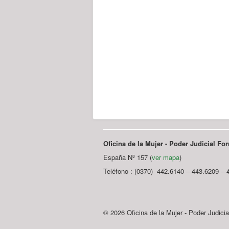
Oficina de la Mujer - Poder Judicial F
España Nº 157 (
ver mapa
)
Teléfono : (0370) 442.6140 – 443.6209 – 
© 2026 Oficina de la Mujer - Poder Judici