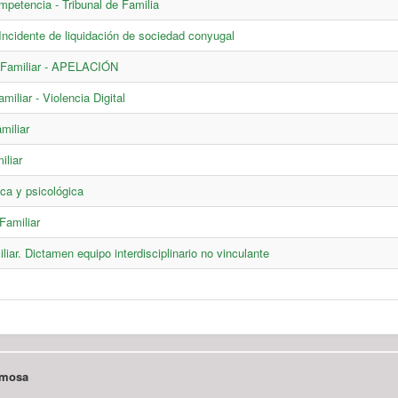
mpetencia - Tribunal de Familia
- Incidente de liquidación de sociedad conyugal
ia Familiar - APELACIÓN
miliar - Violencia Digital
miliar
iliar
ica y psicológica
 Familiar
iliar. Dictamen equipo interdisciplinario no vinculante
ormosa