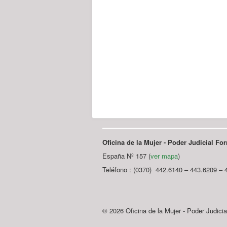
Oficina de la Mujer - Poder Judicial F
España Nº 157 (
ver mapa
)
Teléfono : (0370) 442.6140 – 443.6209 – 
© 2026 Oficina de la Mujer - Poder Judici