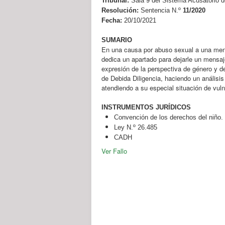
Tribunal:
Sala 9 del Sistema Acusatorio d
Resolución:
Sentencia N.º
11/2020
Fecha:
20/10/2021
SUMARIO
En una causa por abuso sexual a una meno
dedica un apartado para dejarle un mensaje
expresión de la perspectiva de género y 
de Debida Diligencia, haciendo un análisis
atendiendo a su especial situación de vuln
INSTRUMENTOS JURÍDICOS
Convención de los derechos del niño.
Ley N.º 26.485
CADH
Ver Fallo