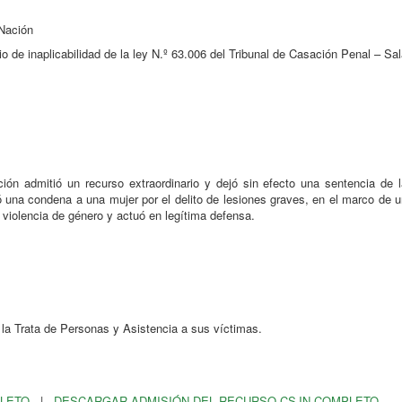
 Nación
io de inaplicabilidad de la ley N.º 63.006 del Tribunal de Casación Penal – Sa
ión admitió un recurso extraordinario y dejó sin efecto una sentencia de l
una condena a una mujer por el delito de lesiones graves, en el marco de u
e violencia de género y actuó en legítima defensa.
la Trata de Personas y Asistencia a sus víctimas.
PLETO
|
DESCARGAR ADMISIÓN DEL RECURSO CSJN COMPLETO