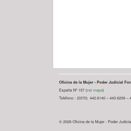
Oficina de la Mujer - Poder Judicial F
España Nº 157 (
ver mapa
)
Teléfono : (0370) 442.6140 – 443.6209 – 
© 2026 Oficina de la Mujer - Poder Judici