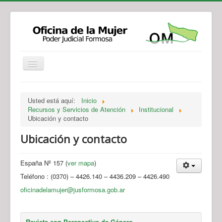
Institucional
Actividades
Jurisprudencia
Usted está aquí:
Inicio
Legislación
Novedades
Recursos y Servicios de Atención
Institucional
Ubicación y contacto
Recursos y Servicios de Atención
Contacto
Ubicación y contacto
España Nº 157 (
ver mapa
)
Teléfono : (0370) – 4426.140 – 4436.209 – 4426.490
oficinadelamujer@jusformosa.gob.ar
Revista con Perspectiva de Género