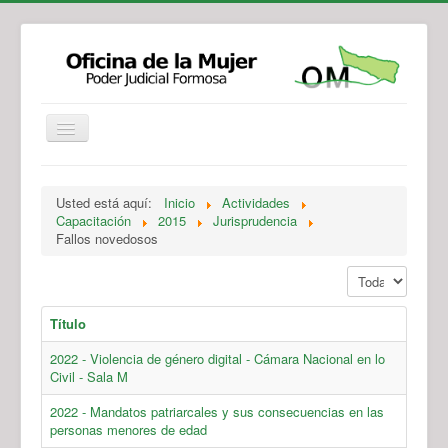
Institucional
Actividades
Jurisprudencia
Usted está aquí:
Inicio
Actividades
Legislación
Novedades
Capacitación
2015
Jurisprudencia
Fallos novedosos
Recursos y Servicios de Atención
Contacto
Mostrar #
Título
2022 - Violencia de género digital - Cámara Nacional en lo
Civil - Sala M
2022 - Mandatos patriarcales y sus consecuencias en las
personas menores de edad