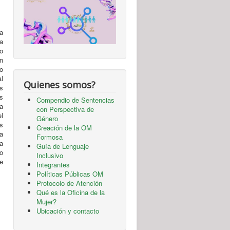
a
a
o
n
o
l
Quienes somos?
s
s
Compendio de Sentencias
ía
con Perspectiva de
el
Género
as
Creación de la OM
la
Formosa
la
Guía de Lenguaje
o
Inclusivo
e
Integrantes
Políticas Públicas OM
Protocolo de Atención
Qué es la Oficina de la
Mujer?
Ubicación y contacto