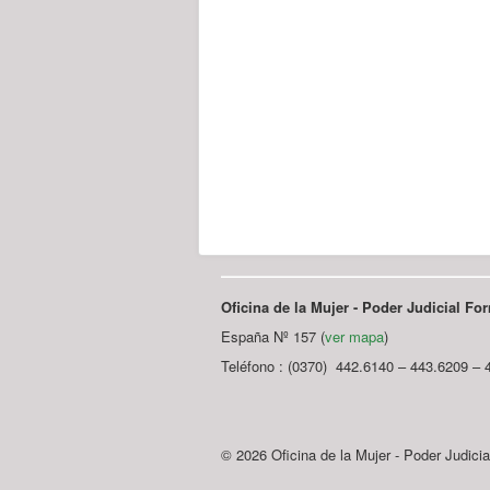
Oficina de la Mujer - Poder Judicial F
España Nº 157 (
ver mapa
)
Teléfono : (0370) 442.6140 – 443.6209 – 
© 2026 Oficina de la Mujer - Poder Judici