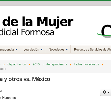
sprudencia
Legislación
Novedades
Recursos y Servicios de At
s
Capacitación
2015
Jurisprudencia
Fallos novedosos
éxico
 y otros vs. México
co
hos Humanos