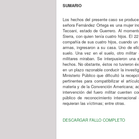
SUMARIO
Los hechos del presente caso se producen
señora Fernández Ortega es una mujer ind
Tecoani, estado de Guerrero. Al momento
Sierra, con quien tenía cuatro hijos. El
compañía de sus cuatro hijos, cuando un 
armas, ingresaron a su casa. Uno de ello
suelo. Una vez en el suelo, otro milit
militares miraban. Se interpusieron una 
hechos. No obstante, éstos no tuvieron éx
en un plazo razonable conducir la investig
Ministerio Público que dificultó la recep
pertinentes para compatibilizar el artícu
materia y de la Convención Americana; ado
intervención del fuero militar cuenten c
público de reconocimiento internacional
requieran las víctimas; entre otras.
DESCARGAR FALLO COMPLETO