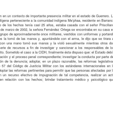
 en un contexto de importante presencia militar en el estado de Guerrero. L
ígena perteneciente a la comunidad indígena Me’phaa, residente en Barranc
 de los hechos tenía casi 25 años, estaba casada con el señor Priscilian
 22 de marzo de 2002, la señora Fernández Ortega se encontraba en su casa e
grupo de aproximadamente once militares, vestidos con uniformes y portand
s la tomó de las manos y, apuntándole con el arma, le dijo que se tirara a
ar con una mano tomó sus manos y la violó sexualmente mientras otros do
serie de recursos a fin de investigar y sancionar a los responsables de lo
ito. Sometido el caso a la CIDH, finalmente ésta dispuso que: el Estado deb
ación y el proceso penal correspondiente; investigar la conducta por parte d
ción de la denuncia; adoptar, en un plazo razonable, las reformas legislativ
lo 57 del Código de Justicia Militar con los estándares internacionales en 
ptar las reformas pertinentes para permitir que las personas afectadas por 
on un recurso efectivo de impugnación de tal competencia, realizar un act
 en relación con los hechos; brindar tratamiento médico y psicológico qu