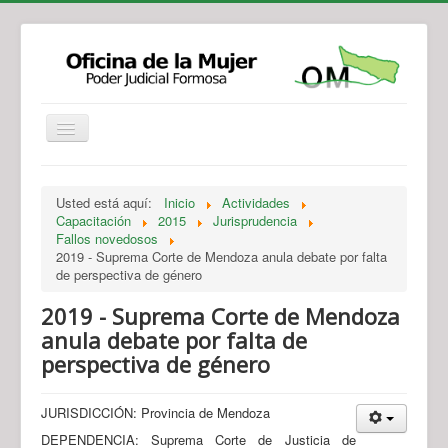
Institucional
Actividades
Jurisprudencia
Usted está aquí:
Inicio
Actividades
Legislación
Novedades
Capacitación
2015
Jurisprudencia
Fallos novedosos
Recursos y Servicios de Atención
Contacto
2019 - Suprema Corte de Mendoza anula debate por falta
de perspectiva de género
2019 - Suprema Corte de Mendoza
anula debate por falta de
perspectiva de género
JURISDICCIÓN: Provincia de Mendoza
DEPENDENCIA: Suprema Corte de Justicia de