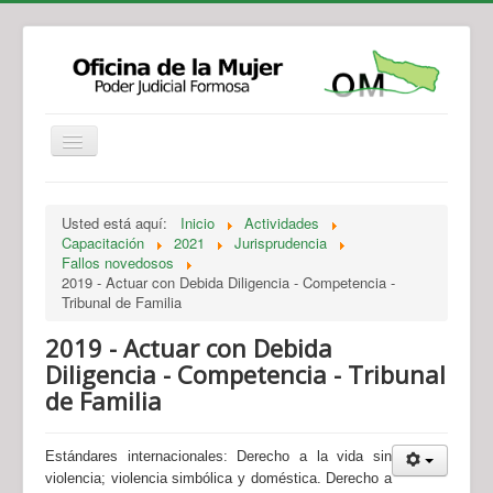
Institucional
Actividades
Jurisprudencia
Usted está aquí:
Inicio
Actividades
Legislación
Novedades
Capacitación
2021
Jurisprudencia
Fallos novedosos
Recursos y Servicios de Atención
Contacto
2019 - Actuar con Debida Diligencia - Competencia -
Tribunal de Familia
2019 - Actuar con Debida
Diligencia - Competencia - Tribunal
de Familia
Estándares internacionales:
Derecho a la vida sin
violencia; violencia simbólica y doméstica. Derecho a