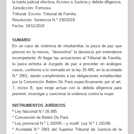
la tutela judicial efectiva; Acceso a Justicia y debida diligencia.
Jurisdicción:
Formosa
Tribunal:
Excmo. Tribunal de Familia
Resolución:
Sentencia N.º 230/2019
Fecha:
19/11/2019
SUMARIO
En un caso de violencia de intrafamiliar, la jueza de paz que
previno en la misma, "desestima" la denuncia por entenderse
incompetente. Al llegar las actuaciones al Tribunal de Familia,
la jueza exhorta al Juzgado de paz a proceder en análogos
casos, conforme a lo normado en la ley 26.485, en la acordada
N.º 2901, dando cumplimiento a las obligaciones establecidas
por la Convención Belém Do Pará específicamente por el art.
7, inciso B, que exige
actuar con la debida diligencia para
prevenir, investigar y sancionar la violencia contra la mujer.
INSTRUMENTOS JURÍDICOS
*
Ley Nacional N.º 26.485
* Convención de Belém Do Pará
* Ley provincial N.º 1.160/95 – y modif. Ley N.º 1.191/96
* Acordada N.º 2901 del Superior Tribunal de Justicia de la