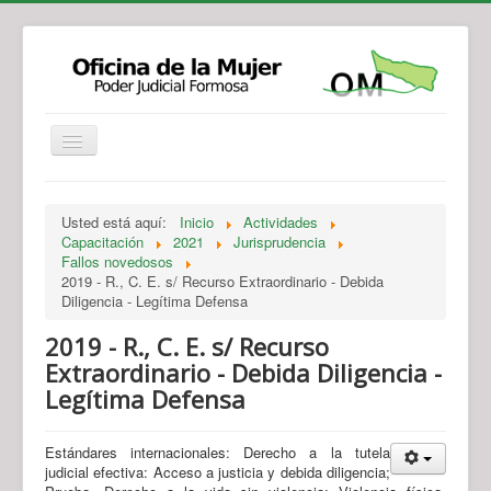
Institucional
Actividades
Jurisprudencia
Usted está aquí:
Inicio
Actividades
Legislación
Novedades
Capacitación
2021
Jurisprudencia
Fallos novedosos
Recursos y Servicios de Atención
Contacto
2019 - R., C. E. s/ Recurso Extraordinario - Debida
Diligencia - Legítima Defensa
2019 - R., C. E. s/ Recurso
Extraordinario - Debida Diligencia -
Legítima Defensa
Estándares internacionales: Derecho a la tutela
judicial efectiva: Acceso a justicia y debida diligencia;