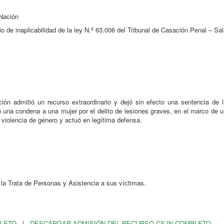
 Nación
io de inaplicabilidad de la ley N.º 63.006 del Tribunal de Casación Penal – Sa
ión admitió un recurso extraordinario y dejó sin efecto una sentencia de l
una condena a una mujer por el delito de lesiones graves, en el marco de u
e violencia de género y actuó en legítima defensa.
la Trata de Personas y Asistencia a sus víctimas.
PLETO
|
DESCARGAR ADMISIÓN DEL RECURSO CSJN COMPLETO