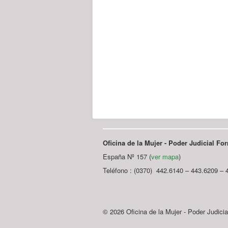
Oficina de la Mujer - Poder Judicial F
España Nº 157 (
ver mapa
)
Teléfono : (0370) 442.6140 – 443.6209 – 
© 2026 Oficina de la Mujer - Poder Judici