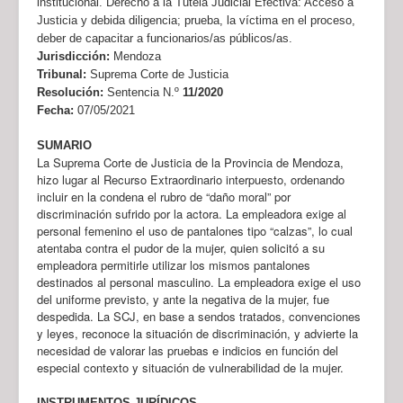
institucional. Derecho a la Tutela Judicial Efectiva: Acceso a
Justicia y debida diligencia; prueba, la víctima en el proceso,
deber de capacitar a funcionarios/as públicos/as.
Jurisdicción:
Mendoza
Tribunal:
Suprema Corte de Justicia
Resolución:
Sentencia N.º
11/2020
Fecha:
07/05/2021
SUMARIO
La Suprema Corte de Justicia de la Provincia de Mendoza,
hizo lugar al Recurso Extraordinario interpuesto, ordenando
incluir en la condena el rubro de “daño moral” por
discriminación sufrido por la actora. La empleadora exige al
personal femenino el uso de pantalones tipo “calzas”, lo cual
atentaba contra el pudor de la mujer, quien solicitó a su
empleadora permitirle utilizar los mismos pantalones
destinados al personal masculino. La empleadora exige el uso
del uniforme previsto, y ante la negativa de la mujer, fue
despedida. La SCJ, en base a sendos tratados, convenciones
y leyes, reconoce la situación de discriminación, y advierte la
necesidad de valorar las pruebas e indicios en función del
especial contexto y situación de vulnerabilidad de la mujer.
INSTRUMENTOS JURÍDICOS