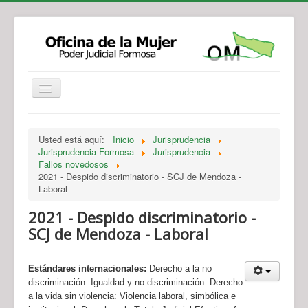
Institucional
Actividades
Jurisprudencia
Usted está aquí:
Inicio
Jurisprudencia
Legislación
Novedades
Jurisprudencia Formosa
Jurisprudencia
Fallos novedosos
Recursos y Servicios de Atención
Contacto
2021 - Despido discriminatorio - SCJ de Mendoza -
Laboral
2021 - Despido discriminatorio -
SCJ de Mendoza - Laboral
Estándares internacionales:
Derecho a la no
discriminación: Igualdad y no discriminación. Derecho
a la vida sin violencia: Violencia laboral, simbólica e