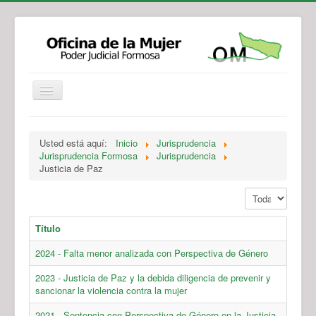
Institucional
Actividades
Jurisprudencia
Usted está aquí:
Inicio
Jurisprudencia
Legislación
Novedades
Jurisprudencia Formosa
Jurisprudencia
Justicia de Paz
Recursos y Servicios de Atención
Contacto
Mostrar #
Título
2024 - Falta menor analizada con Perspectiva de Género
2023 - Justicia de Paz y la debida diligencia de prevenir y
sancionar la violencia contra la mujer
2021 - Sentencia con Perspectiva de Género en la Justicia