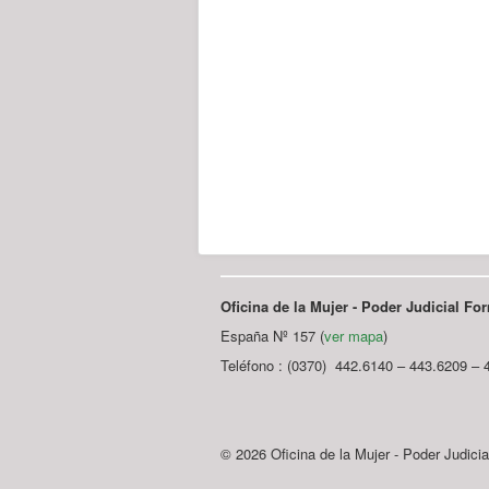
Oficina de la Mujer - Poder Judicial F
España Nº 157 (
ver mapa
)
Teléfono : (0370) 442.6140 – 443.6209 – 
© 2026 Oficina de la Mujer - Poder Judici