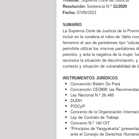
Tribunal:
Suprema Corte de Justicia
Resolución:
Sentencia N.º
11/2020
Fecha:
07/05/2021
SUMARIO
La Suprema Corte de Justicia de la Provin
incluir en la condena el rubro de “daño mor
femenino el uso de pantalones tipo “calzas
permitirle utilizar los mismos pantalones 
previsto, y ante la negativa de la mujer,
reconoce la situación de discriminación, y
contexto y situación de vulnerabilidad de l
INSTRUMENTOS JURÍDICOS
Convención Belém Do Pará
Convención CEDAW; las Recomendacio
Ley Nacional N.º 26.485
DUDH
PIDCyP
Convenio de la Organización Internaci
Ley de Contrato de Trabajo
Convenio N.º 190 OIT
“Principios de Yaogyakarta” (present
ante el Consejo de Derechos Humanos