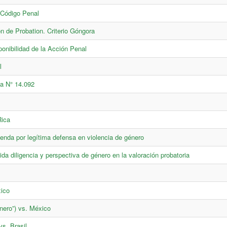
s Código Penal
n de Probation. Criterio Góngora
ponibilidad de la Acción Penal
l
sa N° 14.092
Rica
enda por legítima defensa en violencia de género
da diligencia y perspectiva de género en la valoración probatoria
xico
nero”) vs. México
s. Brasil