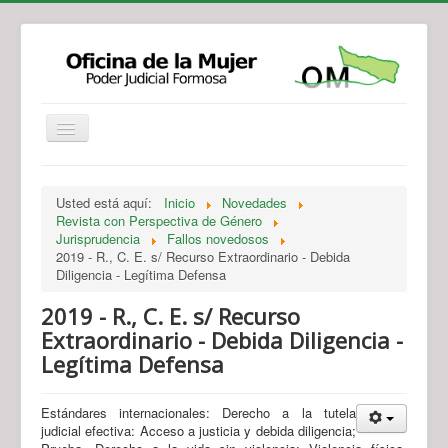
Institucional
Actividades
Jurisprudencia
Usted está aquí:
Inicio
Novedades
Legislación
Novedades
Revista con Perspectiva de Género
Jurisprudencia
Fallos novedosos
Recursos y Servicios de Atención
Contacto
2019 - R., C. E. s/ Recurso Extraordinario - Debida
Diligencia - Legítima Defensa
2019 - R., C. E. s/ Recurso
Extraordinario - Debida Diligencia -
Legítima Defensa
Estándares internacionales: Derecho a la tutela
judicial efectiva: Acceso a justicia y debida diligencia;