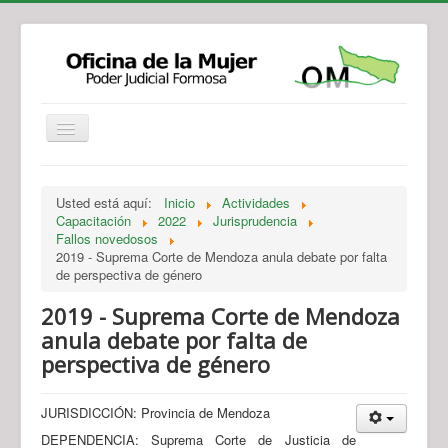
Institucional
Actividades
Jurisprudencia
Usted está aquí:
Inicio
Actividades
Legislación
Novedades
Capacitación
2022
Jurisprudencia
Fallos novedosos
Recursos y Servicios de Atención
Contacto
2019 - Suprema Corte de Mendoza anula debate por falta
de perspectiva de género
2019 - Suprema Corte de Mendoza
anula debate por falta de
perspectiva de género
JURISDICCIÓN: Provincia de Mendoza
DEPENDENCIA: Suprema Corte de Justicia de