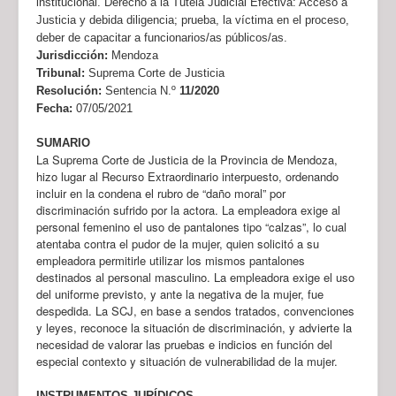
institucional. Derecho a la Tutela Judicial Efectiva: Acceso a
Justicia y debida diligencia; prueba, la víctima en el proceso,
deber de capacitar a funcionarios/as públicos/as.
Jurisdicción:
Mendoza
Tribunal:
Suprema Corte de Justicia
Resolución:
Sentencia N.º
11/2020
Fecha:
07/05/2021
SUMARIO
La Suprema Corte de Justicia de la Provincia de Mendoza,
hizo lugar al Recurso Extraordinario interpuesto, ordenando
incluir en la condena el rubro de “daño moral” por
discriminación sufrido por la actora. La empleadora exige al
personal femenino el uso de pantalones tipo “calzas”, lo cual
atentaba contra el pudor de la mujer, quien solicitó a su
empleadora permitirle utilizar los mismos pantalones
destinados al personal masculino. La empleadora exige el uso
del uniforme previsto, y ante la negativa de la mujer, fue
despedida. La SCJ, en base a sendos tratados, convenciones
y leyes, reconoce la situación de discriminación, y advierte la
necesidad de valorar las pruebas e indicios en función del
especial contexto y situación de vulnerabilidad de la mujer.
INSTRUMENTOS JURÍDICOS