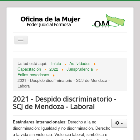
Institucional
Actividades
Jurisprudencia
Usted está aquí:
Inicio
Actividades
Legislación
Novedades
Capacitación
2022
Jurisprudencia
Fallos novedosos
Recursos y Servicios de Atención
Contacto
2021 - Despido discriminatorio - SCJ de Mendoza -
Laboral
2021 - Despido discriminatorio -
SCJ de Mendoza - Laboral
Estándares internacionales:
Derecho a la no
discriminación: Igualdad y no discriminación. Derecho
a la vida sin violencia: Violencia laboral, simbólica e