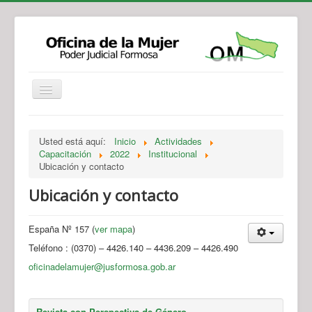
Institucional
Actividades
Jurisprudencia
Usted está aquí:
Inicio
Actividades
Legislación
Novedades
Capacitación
2022
Institucional
Ubicación y contacto
Recursos y Servicios de Atención
Contacto
Ubicación y contacto
España Nº 157 (
ver mapa
)
Teléfono : (0370) – 4426.140 – 4436.209 – 4426.490
oficinadelamujer@jusformosa.gob.ar
Revista con Perspectiva de Género